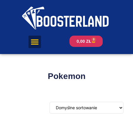
0
0,00
ZŁ
Pokemon