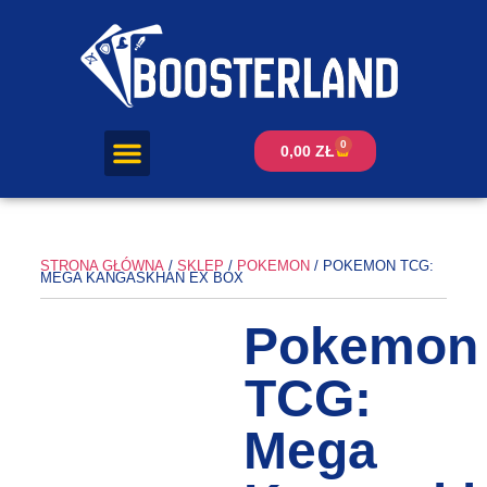
0
0,00
ZŁ
STRONA GŁÓWNA
/
SKLEP
/
POKEMON
/ POKEMON TCG:
MEGA KANGASKHAN EX BOX
Pokemon
TCG:
Mega