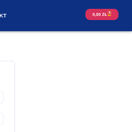
0
0,00
ZŁ
KT