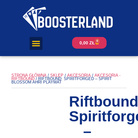
0
0,00
ZŁ
STRONA GŁÓWNA
/
SKLEP
/
AKCESORIA
/
AKCESORIA -
RIFTBOUND
/ RIFTBOUND: SPIRITFORGED – SPIRIT
BLOSSOM AHRI PLAYMAT
Riftbound
Spiritfor
–