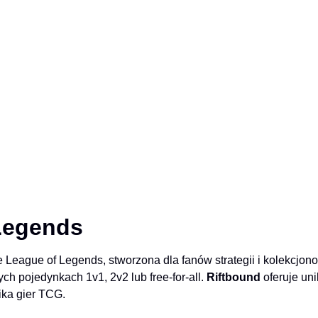
Legends
League of Legends, stworzona dla fanów strategii i kolekcjon
ych pojedynkach 1v1, 2v2 lub free-for-all.
Riftbound
oferuje un
ika gier TCG.