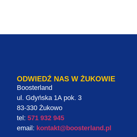
ODWIEDŹ NAS W ŻUKOWIE
Boosterland
ul. Gdyńska 1A pok. 3
83-330 Żukowo
tel:
571 932 945
email:
kontakt@boosterland.pl