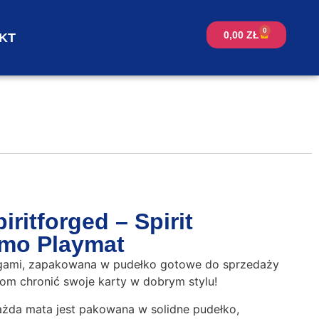
0
0,00
ZŁ
KT
iritforged – Spirit
mo Playmat
gami, zapakowana w pudełko gotowe do sprzedaży
zom chronić swoje karty w dobrym stylu!
żda mata jest pakowana w solidne pudełko,