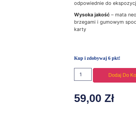
odpowiednie do ekspozycji
Wysoka jakość
– mata neo
brzegami i gumowym spode
karty
Kup i zdobywaj 6 pkt!
Dodaj Do K
59,00
Zł