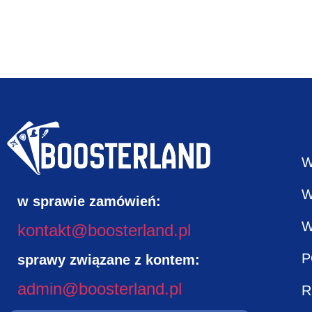
W
W
w sprawie zamówień:
W
kontakt@boosterland.pl
P
sprawy związane z kontem:
admin@boosterland.pl
R