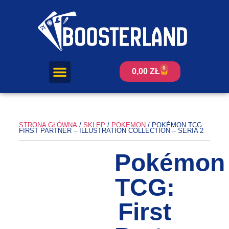
0
0,00
ZŁ
STRONA GŁÓWNA
/
SKLEP
/
POKEMON
/ POKÉMON TCG:
FIRST PARTNER – ILLUSTRATION COLLECTION – SERIA 2
Pokémon
TCG:
First