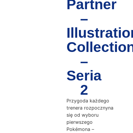
Partner
–
Illustratio
Collectio
–
Seria
2
Przygoda każdego
trenera rozpocznyna
się od wyboru
pierwszego
Pokémona –