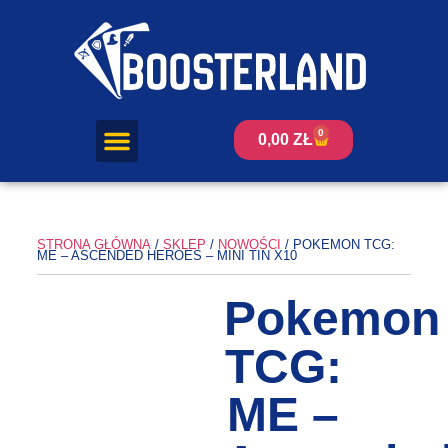
0
0,00
ZŁ
STRONA GŁÓWNA
/
SKLEP
/
NOWOŚCI
/ POKEMON TCG:
ME – ASCENDED HEROES – MINI TIN X10
Pokemon
TCG:
ME –