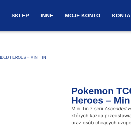
SKLEP
INNE
MOJE KONTO
KONTA
DED HEROES – MINI TIN
Pokemon TCG
Heroes – Mini
Mini Tin z serii
Ascended H
których każda przedstawi
oraz osób chcących uzupeł