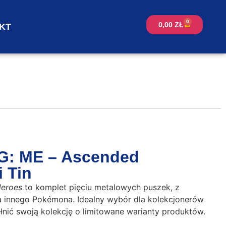
0
0,00
ZŁ
KT
: ME – Ascended
 Tin
eroes
to komplet pięciu metalowych puszek, z
a innego Pokémona. Idealny wybór dla kolekcjonerów
nić swoją kolekcję o limitowane warianty produktów.