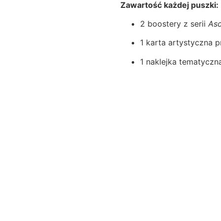
Zawartość każdej puszki:
2 boostery z serii
As
1 karta artystyczna p
1 naklejka tematyczn