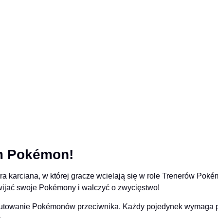
m Pokémon!
ra karciana, w której gracze wcielają się w role Trenerów Po
zwijać swoje Pokémony i walczyć o zwycięstwo!
kautowanie Pokémonów przeciwnika. Każdy pojedynek wymaga pr