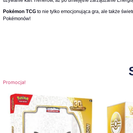
używanie kart Trenerów, aż po umiejętne zarządzanie Energią
Pokémon TCG
to nie tylko emocjonująca gra, ale także świe
Pokémonów!
Promocja!