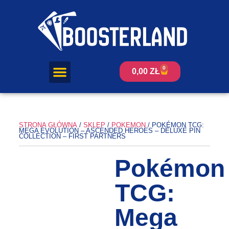
0
0,00
ZŁ
STRONA GŁÓWNA
/
SKLEP
/
POKEMON
/ POKÉMON TCG:
MEGA EVOLUTION – ASCENDED HEROES – DELUXE PIN
COLLECTION – FIRST PARTNERS
Pokémon
TCG:
Mega