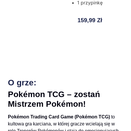
1 przypinkę
159,99
Zł
O grze:
Pokémon TCG – zostań
Mistrzem Pokémon!
Pokémon Trading Card Game (Pokémon TCG)
to
kultowa gra karciana, w której gracze wcielają się w
role Trenerów Pokémonów i stają do emocjonujących