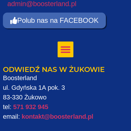
admin@boosterland.pl
Polub nas na FACEBOOK
ODWIEDŹ NAS W ŻUKOWIE
Boosterland
ul. Gdyńska 1A pok. 3
83-330 Żukowo
tel:
571 932 945
email:
kontakt@boosterland.pl