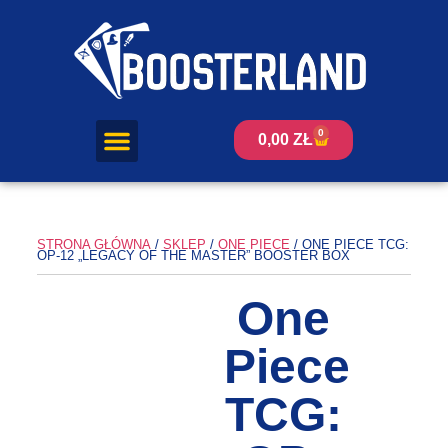
0
0,00
ZŁ
STRONA GŁÓWNA
/
SKLEP
/
ONE PIECE
/ ONE PIECE TCG:
OP-12 „LEGACY OF THE MASTER” BOOSTER BOX
One
Piece
TCG: