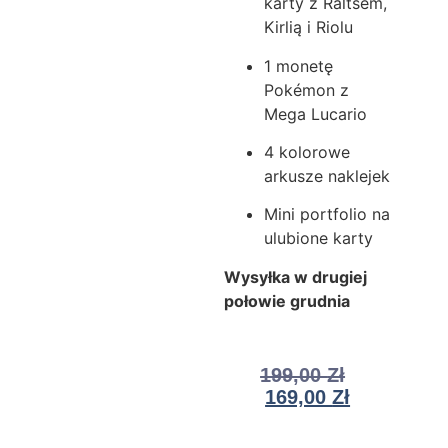
karty z Raltsem,
Kirlią i Riolu
1 monetę
Pokémon z
Mega Lucario
4 kolorowe
arkusze naklejek
Mini portfolio na
ulubione karty
Wysyłka w drugiej
połowie grudnia
199,00
Zł
169,00
Zł