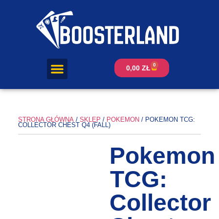
0
0,00
ZŁ
STRONA GŁÓWNA
/
SKLEP
/
POKEMON
/ POKEMON TCG:
COLLECTOR CHEST Q4 (FALL)
Pokemon
TCG:
Collector