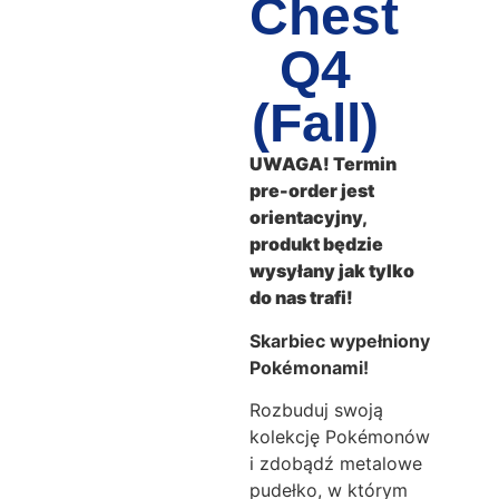
Chest
Q4
(Fall)
UWAGA! Termin
pre-order jest
orientacyjny,
produkt będzie
wysyłany jak tylko
do nas trafi!
Skarbiec wypełniony
Pokémonami!
Rozbuduj swoją
kolekcję Pokémonów
i zdobądź metalowe
pudełko, w którym