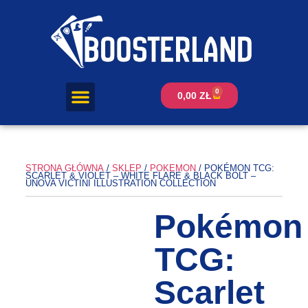
0
0,00
ZŁ
STRONA GŁÓWNA
/
SKLEP
/
POKEMON
/ POKÉMON TCG:
SCARLET & VIOLET – WHITE FLARE & BLACK BOLT –
UNOVA VICTINI ILLUSTRATION COLLECTION
Pokémon
TCG:
Scarlet