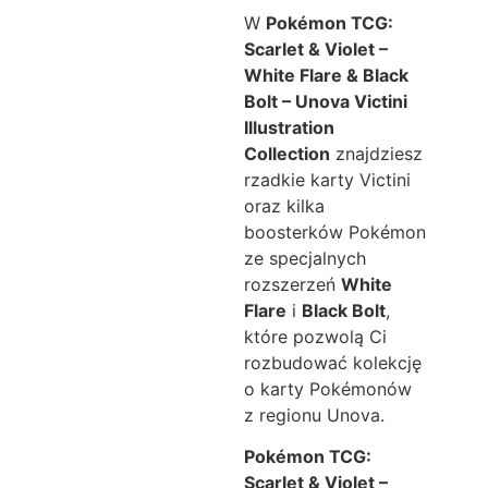
W
Pokémon TCG:
Scarlet & Violet –
White Flare & Black
Bolt – Unova Victini
Illustration
Collection
znajdziesz
rzadkie karty Victini
oraz kilka
boosterków Pokémon
ze specjalnych
rozszerzeń
White
Flare
i
Black Bolt
,
które pozwolą Ci
rozbudować kolekcję
o karty Pokémonów
z regionu Unova.
Pokémon TCG:
Scarlet & Violet –