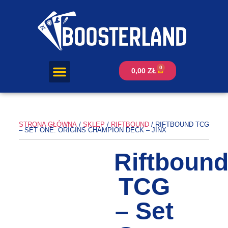
0
0,00
ZŁ
STRONA GŁÓWNA
/
SKLEP
/
RIFTBOUND
/ RIFTBOUND TCG
– SET ONE: ORIGINS CHAMPION DECK – JINX
Riftboun
TCG
– Set