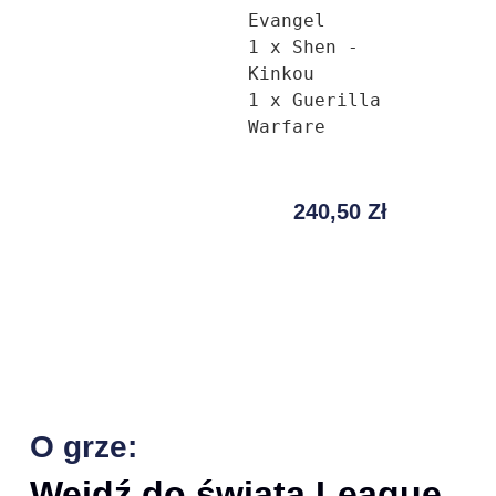
Evangel

1 x Shen - 
Kinkou

1 x Guerilla 
240,50
Zł
O grze:
Wejdź do świata League