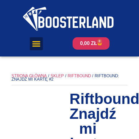
0
0,00
ZŁ
STRONA GŁÓWNA
/
SKLEP
/
RIFTBOUND
/ RIFTBOUND:
ZNAJDŹ MI KARTĘ #2
Riftbound
Znajdź
mi