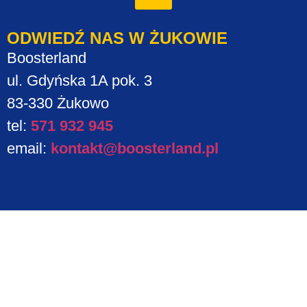
ODWIEDŹ NAS W ŻUKOWIE
Boosterland
ul. Gdyńska 1A pok. 3
83-330 Żukowo
tel:
571 932 945
email:
kontakt@boosterland.pl